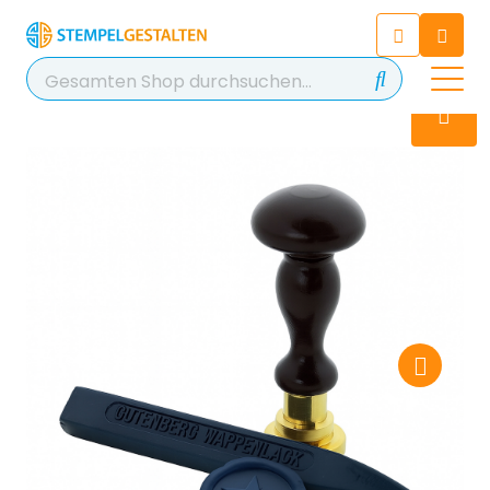
Chatten Sie 24/7 mit unserem
hilfreichen Chatbot
Kontakt
+49 2038 0480 403