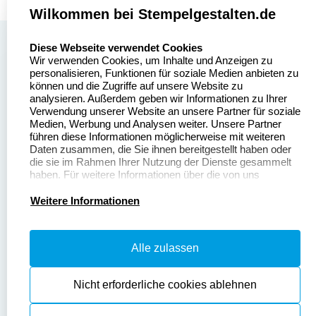
Wilkommen bei Stempelgestalten.de
select language
Über uns
Diese Webseite verwendet Cookies
Wir verwenden Cookies, um Inhalte und Anzeigen zu
Stempelgestalten.de
Sitemap
personalisieren, Funktionen für soziale Medien anbieten zu
Asterlager Straße 97
können und die Zugriffe auf unsere Website zu
Alle
47228 Duisburg
analysieren. Außerdem geben wir Informationen zu Ihrer
Stempelinformationen
Verwendung unserer Website an unsere Partner für soziale
Deutschland
Medien, Werbung und Analysen weiter. Unsere Partner
führen diese Informationen möglicherweise mit weiteren
Daten zusammen, die Sie ihnen bereitgestellt haben oder
die sie im Rahmen Ihrer Nutzung der Dienste gesammelt
haben. Für weitere Informationen über die von uns
erhobenen Daten verweisen wir Sie gerne auf unsere
Dateivorgaben
Kontakt
Datenschutzerklärung.
Weitere Informationen
Fragen & Antworten
Zahlung & Versand
Alle zulassen
Datenschutzerklärung
Widerruf & Rückgabe
Widerrufsrecht
Nicht erforderliche cookies ablehnen