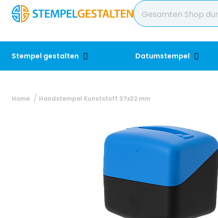
Stempel gestalten
Datumstempel
Home
Handstempel Kunststoff 37x32 mm