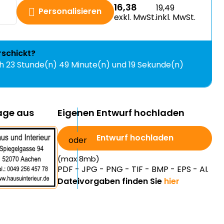
16,38
19,49
Personalisieren
exkl. MwSt.
inkl. MwSt.
rschickt?
ch
23 Stunde(n) 49 Minute(n) und 18 Sekunde(n)
lage aus
Eigenen Entwurf hochladen
Entwurf hochladen
(max 8mb)
PDF - JPG - PNG - TIF - BMP - EPS - AI.
Dateivorgaben finden Sie
hier