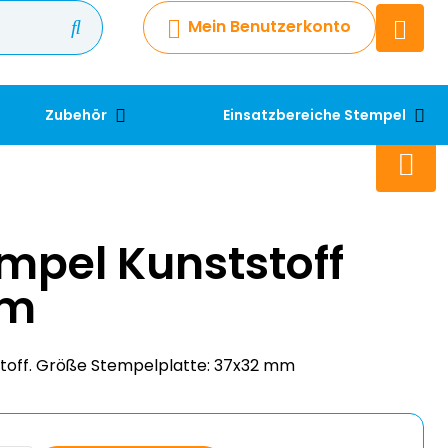
Mein Benutzerkonto
Chatbot
Chatten Sie 24/7 mit unserem
hilfreichen Chatbot
Zubehör
Einsatzbereiche Stempel
Kontakt
+49 2038 0480 403
mpel Kunststoff
mm
toff. Größe Stempelplatte: 37x32 mm