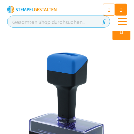
Chatten Sie 24/7 mit unserem
hilfreichen Chatbot
Kontakt
+49 2038 0480 403