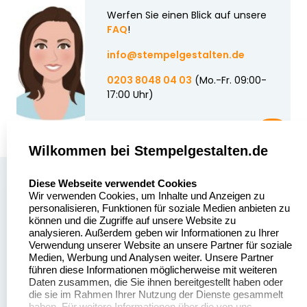
Werfen Sie einen Blick auf unsere
FAQ
!
info@stempelgestalten.de
0203 8048 04 03
(Mo.-Fr. 09:00-
17:00 Uhr)
Wilkommen bei Stempelgestalten.de
select language
Über uns
Diese Webseite verwendet Cookies
Wir verwenden Cookies, um Inhalte und Anzeigen zu
Stempelgestalten.de
Sitemap
personalisieren, Funktionen für soziale Medien anbieten zu
Asterlager Straße 97
können und die Zugriffe auf unsere Website zu
Alle
47228 Duisburg
analysieren. Außerdem geben wir Informationen zu Ihrer
Stempelinformationen
Verwendung unserer Website an unsere Partner für soziale
Deutschland
Medien, Werbung und Analysen weiter. Unsere Partner
führen diese Informationen möglicherweise mit weiteren
Daten zusammen, die Sie ihnen bereitgestellt haben oder
die sie im Rahmen Ihrer Nutzung der Dienste gesammelt
haben. Für weitere Informationen über die von uns