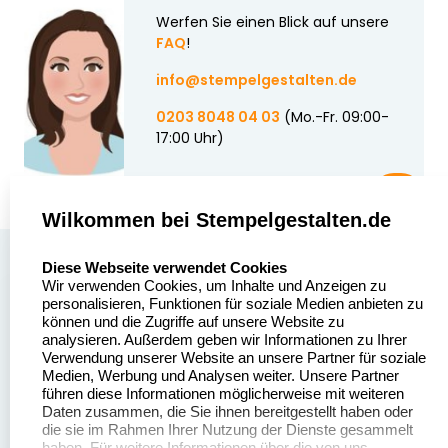
Werfen Sie einen Blick auf unsere
FAQ
!
info@stempelgestalten.de
0203 8048 04 03
(Mo.-Fr. 09:00-
17:00 Uhr)
Wilkommen bei Stempelgestalten.de
select language
Über uns
Diese Webseite verwendet Cookies
Wir verwenden Cookies, um Inhalte und Anzeigen zu
Stempelgestalten.de
Sitemap
personalisieren, Funktionen für soziale Medien anbieten zu
Asterlager Straße 97
können und die Zugriffe auf unsere Website zu
Alle
47228 Duisburg
analysieren. Außerdem geben wir Informationen zu Ihrer
Stempelinformationen
Verwendung unserer Website an unsere Partner für soziale
Deutschland
Medien, Werbung und Analysen weiter. Unsere Partner
führen diese Informationen möglicherweise mit weiteren
Daten zusammen, die Sie ihnen bereitgestellt haben oder
die sie im Rahmen Ihrer Nutzung der Dienste gesammelt
haben. Für weitere Informationen über die von uns