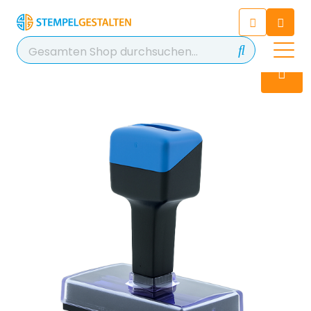
Chatten Sie 24/7 mit unserem
hilfreichen Chatbot
Kontakt
+49 2038 0480 403