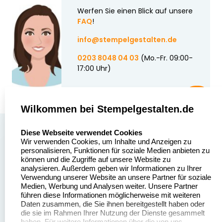
Werfen Sie einen Blick auf unsere
FAQ
!
info@stempelgestalten.de
0203 8048 04 03
(Mo.-Fr. 09:00-
17:00 Uhr)
Wilkommen bei Stempelgestalten.de
select language
Über uns
Diese Webseite verwendet Cookies
Wir verwenden Cookies, um Inhalte und Anzeigen zu
Stempelgestalten.de
Sitemap
personalisieren, Funktionen für soziale Medien anbieten zu
Asterlager Straße 97
können und die Zugriffe auf unsere Website zu
Alle
47228 Duisburg
analysieren. Außerdem geben wir Informationen zu Ihrer
Stempelinformationen
Verwendung unserer Website an unsere Partner für soziale
Deutschland
Medien, Werbung und Analysen weiter. Unsere Partner
führen diese Informationen möglicherweise mit weiteren
Daten zusammen, die Sie ihnen bereitgestellt haben oder
die sie im Rahmen Ihrer Nutzung der Dienste gesammelt
haben. Für weitere Informationen über die von uns