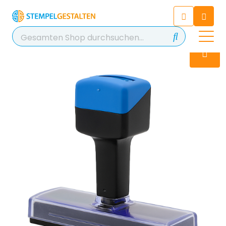
Chatten Sie 24/7 mit unserem
hilfreichen Chatbot
Kontakt
+49 2038 0480 403