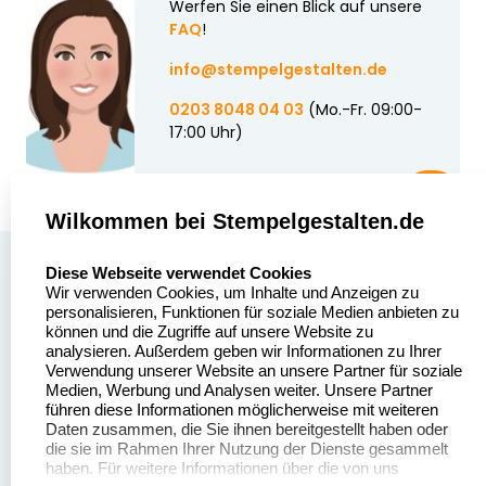
Werfen Sie einen Blick auf unsere
FAQ
!
info@stempelgestalten.de
0203 8048 04 03
(Mo.-Fr. 09:00-
17:00 Uhr)
Wilkommen bei Stempelgestalten.de
select language
Über uns
Diese Webseite verwendet Cookies
Wir verwenden Cookies, um Inhalte und Anzeigen zu
Stempelgestalten.de
Sitemap
personalisieren, Funktionen für soziale Medien anbieten zu
Asterlager Straße 97
können und die Zugriffe auf unsere Website zu
Alle
47228 Duisburg
analysieren. Außerdem geben wir Informationen zu Ihrer
Stempelinformationen
Verwendung unserer Website an unsere Partner für soziale
Deutschland
Medien, Werbung und Analysen weiter. Unsere Partner
führen diese Informationen möglicherweise mit weiteren
Daten zusammen, die Sie ihnen bereitgestellt haben oder
die sie im Rahmen Ihrer Nutzung der Dienste gesammelt
haben. Für weitere Informationen über die von uns