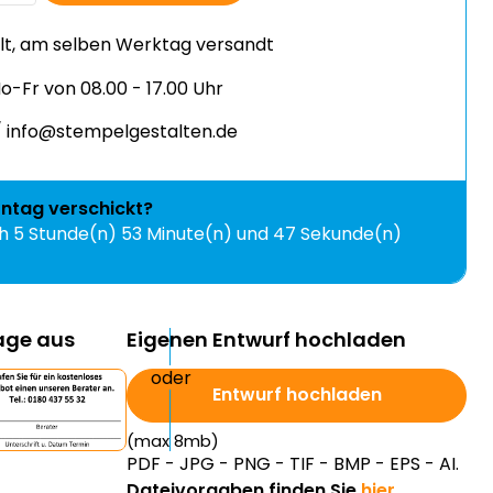
llt, am selben Werktag versandt
-Fr von 08.00 - 17.00 Uhr
 info@stempelgestalten.de
ntag
verschickt?
ch
5 Stunde(n) 53 Minute(n) und 47 Sekunde(n)
lage aus
Eigenen Entwurf hochladen
Entwurf hochladen
(max 8mb)
PDF - JPG - PNG - TIF - BMP - EPS - AI.
Dateivorgaben finden Sie
hier