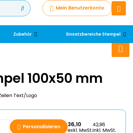
Mein Benutzerkonto
Chatbot
Chatten Sie 24/7 mit unserem
hilfreichen Chatbot
Zubehör
Einsatzbereiche Stempel
Kontakt
+49 2038 0480 403
mpel 100x50 mm
Zeilen Text/Logo
36,10
42,96
Personalisieren
exkl. MwSt.
inkl. MwSt.