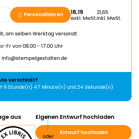
18,19
21,65
Personalisieren
exkl. MwSt.
inkl. MwSt.
llt, am selben Werktag versandt
-Fr von 08.00 - 17.00 Uhr
 info@stempelgestalten.de
ute
verschickt?
ch
9 Stunde(n) 47 Minute(n) und 22 Sekunde(n)
lage aus
Eigenen Entwurf hochladen
Entwurf hochladen