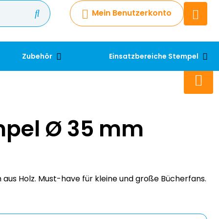
Mein Benutzerkonto
Chatbot
Chatten Sie 24/7 mit unserem
hilfreichen Chatbot
Zubehör
Einsatzbereiche Stempel
Kontakt
+49 2038 0480 403
mpel Ø 35 mm
aus Holz. Must-have für kleine und große Bücherfans.