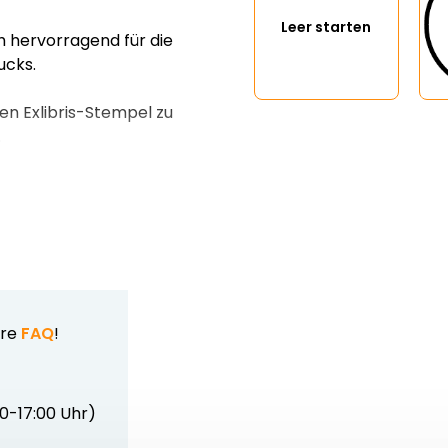
Leer starten
 hervorragend für die
ucks.
en Exlibris-Stempel zu
.
ere
FAQ
!
00-17:00 Uhr)