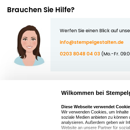
Brauchen Sie Hilfe?
Werfen Sie einen Blick auf uns
info@stempelgestalten.de
0203 8048 04 03
(Mo.-Fr. 09:
Wilkommen bei Stempelg
Über uns
select language
Sitemap
Stempelgestalten.de
Diese Webseite verwendet Cooki
Wir verwenden Cookies, um Inhalte u
Asterlager Straße
Alle
soziale Medien anbieten zu können u
97
Stempelinformati
analysieren. Außerdem geben wir In
47228 Duisburg
Website an unsere Partner für sozi