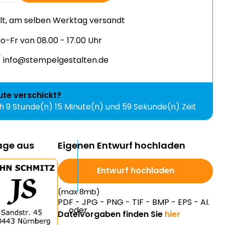
llt, am selben Werktag versandt
-Fr von 08.00 - 17.00 Uhr
 info@stempelgestalten.de
ute
verschickt?
ch
9 Stunde(n) 15 Minute(n) und 58 Sekunde(n)
lage aus
Eigenen Entwurf hochladen
Entwurf hochladen
(max 8mb)
PDF - JPG - PNG - TIF - BMP - EPS - AI.
Dateivorgaben finden Sie
hier