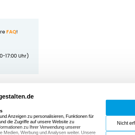
ere
FAQ
!
00-17:00 Uhr)
estalten.de
Dateivorgaben
Kont
Fragen & Antworten
Zahlu
es
nd Anzeigen zu personalisieren, Funktionen für
Datenschutzerklärung
Wider
nd die Zugriffe auf unsere Website zu
Nicht er
onen
formationen zu Ihrer Verwendung unserer
Widerrufsrecht
ale Medien, Werbung und Analysen weiter. Unsere