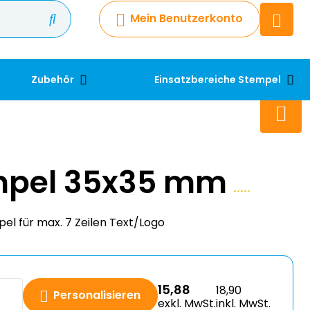
Mein Benutzerkonto
Chatbot
Chatten Sie 24/7 mit unserem
hilfreichen Chatbot
Zubehör
Einsatzbereiche Stempel
Kontakt
+49 2038 0480 403
mpel 35x35 mm
el für max. 7 Zeilen Text/Logo
15,88
18,90
Personalisieren
exkl. MwSt.
inkl. MwSt.