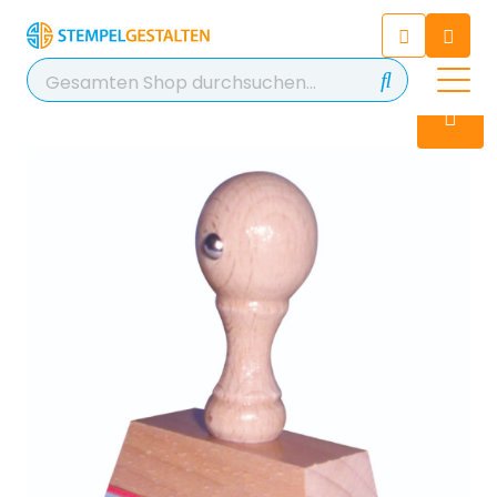
Chatten Sie 24/7 mit unserem
hilfreichen Chatbot
Kontakt
+49 2038 0480 403