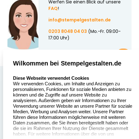
Werfen Sie einen Blick auf unsere
FAQ
!
info@stempelgestalten.de
0203 8048 04 03
(Mo.-Fr. 09:00-
17:00 Uhr)
Wilkommen bei Stempelgestalten.de
select language
Über uns
Diese Webseite verwendet Cookies
Wir verwenden Cookies, um Inhalte und Anzeigen zu
Stempelgestalten.de
Sitemap
personalisieren, Funktionen für soziale Medien anbieten zu
Asterlager Straße 97
können und die Zugriffe auf unsere Website zu
Alle
47228 Duisburg
analysieren. Außerdem geben wir Informationen zu Ihrer
Stempelinformationen
Verwendung unserer Website an unsere Partner für soziale
Deutschland
Medien, Werbung und Analysen weiter. Unsere Partner
führen diese Informationen möglicherweise mit weiteren
Daten zusammen, die Sie ihnen bereitgestellt haben oder
die sie im Rahmen Ihrer Nutzung der Dienste gesammelt
haben. Für weitere Informationen über die von uns