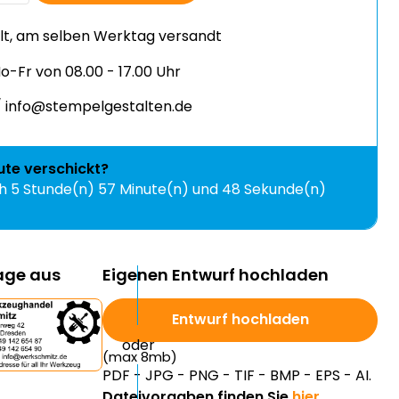
llt, am selben Werktag versandt
-Fr von 08.00 - 17.00 Uhr
 info@stempelgestalten.de
ute
verschickt?
ch
5 Stunde(n) 57 Minute(n) und 47 Sekunde(n)
lage aus
Eigenen Entwurf hochladen
Entwurf hochladen
(max 8mb)
PDF - JPG - PNG - TIF - BMP - EPS - AI.
Dateivorgaben finden Sie
hier