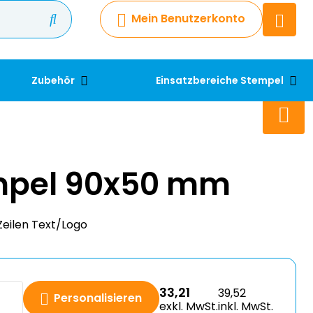
Mein Benutzerkonto
Chatbot
Chatten Sie 24/7 mit unserem
hilfreichen Chatbot
Zubehör
Einsatzbereiche Stempel
Kontakt
+49 2038 0480 403
mpel 90x50 mm
Zeilen Text/Logo
33,21
39,52
Personalisieren
exkl. MwSt.
inkl. MwSt.