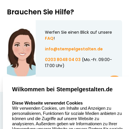
Brauchen Sie Hilfe?
Werfen Sie einen Blick auf unsere
FAQ
!
info@stempelgestalten.de
0203 8048 04 03
(Mo.-Fr. 09:00-
17:00 Uhr)
Wilkommen bei Stempelgestalten.de
select language
Über uns
Diese Webseite verwendet Cookies
Wir verwenden Cookies, um Inhalte und Anzeigen zu
Stempelgestalten.de
Sitemap
personalisieren, Funktionen für soziale Medien anbieten zu
Asterlager Straße 97
können und die Zugriffe auf unsere Website zu
Alle
47228 Duisburg
analysieren. Außerdem geben wir Informationen zu Ihrer
Stempelinformationen
Verwendung unserer Website an unsere Partner für soziale