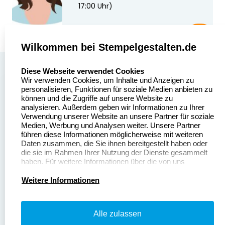
17:00 Uhr)
Wilkommen bei Stempelgestalten.de
select language
Über uns
Diese Webseite verwendet Cookies
Wir verwenden Cookies, um Inhalte und Anzeigen zu
Stempelgestalten.de
Sitemap
personalisieren, Funktionen für soziale Medien anbieten zu
Asterlager Straße 97
können und die Zugriffe auf unsere Website zu
Alle
47228 Duisburg
analysieren. Außerdem geben wir Informationen zu Ihrer
Stempelinformationen
Verwendung unserer Website an unsere Partner für soziale
Deutschland
Medien, Werbung und Analysen weiter. Unsere Partner
führen diese Informationen möglicherweise mit weiteren
Daten zusammen, die Sie ihnen bereitgestellt haben oder
die sie im Rahmen Ihrer Nutzung der Dienste gesammelt
haben. Für weitere Informationen über die von uns
erhobenen Daten verweisen wir Sie gerne auf unsere
Dateivorgaben
Kontakt
Datenschutzerklärung.
Weitere Informationen
Fragen & Antworten
Zahlung & Versand
Alle zulassen
Datenschutzerklärung
Widerruf & Rückgabe