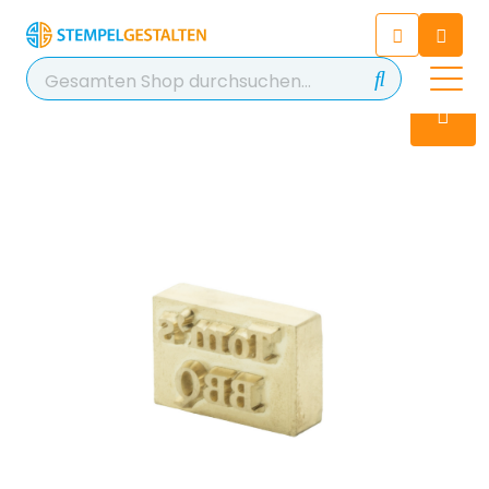
Chatten Sie 24/7 mit unserem
hilfreichen Chatbot
Kontakt
+49 2038 0480 403