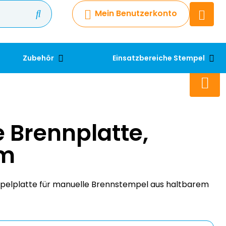
Mein Benutzerkonto
Chatbot
Chatten Sie 24/7 mit unserem
hilfreichen Chatbot
Zubehör
Einsatzbereiche Stempel
Kontakt
+49 2038 0480 403
 Brennplatte,
m
pelplatte für manuelle Brennstempel aus haltbarem