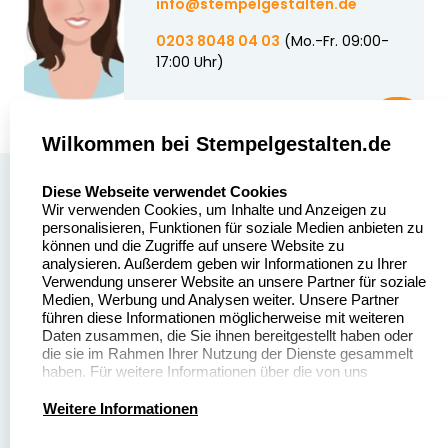
info@stempelgestalten.de
0203 8048 04 03
(Mo.-Fr. 09:00-
17:00 Uhr)
Wilkommen bei Stempelgestalten.de
select language
Über uns
Diese Webseite verwendet Cookies
Wir verwenden Cookies, um Inhalte und Anzeigen zu
Stempelgestalten.de
Sitemap
personalisieren, Funktionen für soziale Medien anbieten zu
Asterlager Straße 97
können und die Zugriffe auf unsere Website zu
Alle
47228 Duisburg
analysieren. Außerdem geben wir Informationen zu Ihrer
Stempelinformationen
Verwendung unserer Website an unsere Partner für soziale
Deutschland
Medien, Werbung und Analysen weiter. Unsere Partner
führen diese Informationen möglicherweise mit weiteren
Daten zusammen, die Sie ihnen bereitgestellt haben oder
die sie im Rahmen Ihrer Nutzung der Dienste gesammelt
haben. Für weitere Informationen über die von uns
erhobenen Daten verweisen wir Sie gerne auf unsere
Dateivorgaben
Kontakt
Datenschutzerklärung.
Weitere Informationen
Fragen & Antworten
Zahlung & Versand