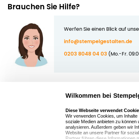
Brauchen Sie Hilfe?
Werfen Sie einen Blick auf uns
info@stempelgestalten.de
0203 8048 04 03
(Mo.-Fr. 09:
Wilkommen bei Stempelg
Über uns
select language
Sitemap
Stempelgestalten.de
Diese Webseite verwendet Cooki
Wir verwenden Cookies, um Inhalte u
Asterlager Straße
Alle
soziale Medien anbieten zu können u
97
Stempelinformati
analysieren. Außerdem geben wir In
47228 Duisburg
Website an unsere Partner für sozi
Partner führen diese Informationen