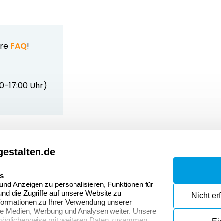
ere
FAQ
!
00-17:00 Uhr)
estalten.de
Dateivorgaben
Kont
Fragen & Antworten
Zahlu
es
nd Anzeigen zu personalisieren, Funktionen für
Datenschutzerklärung
Wider
nd die Zugriffe auf unsere Website zu
Nicht er
onen
formationen zu Ihrer Verwendung unserer
Widerrufsrecht
ale Medien, Werbung und Analysen weiter. Unsere
 möglicherweise mit weiteren Daten zusammen,