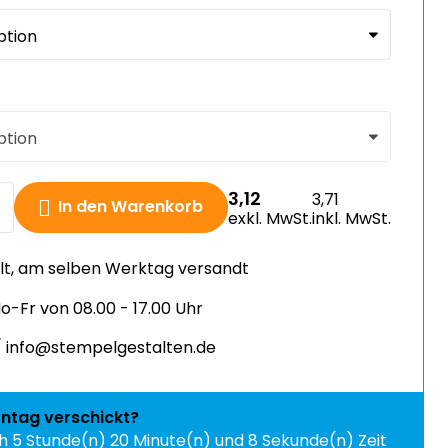
3,12
3,71
In den Warenkorb
exkl. MwSt.
inkl. MwSt.
llt, am selben Werktag versandt
-Fr von 08.00 - 17.00 Uhr
 info@stempelgestalten.de
ntag
verschickt?
ch
5 Stunde(n) 20 Minute(n) und 8 Sekunde(n) Zeit