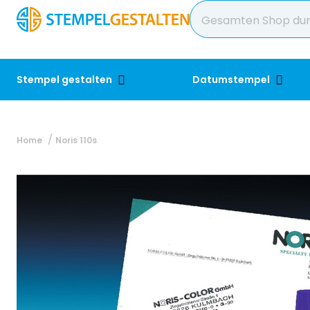
Stempel gestalten
Datumstempel
Home
Noris 110s