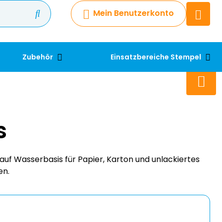
Mein Benutzerkonto
Chatbot
Chatten Sie 24/7 mit unserem
hilfreichen Chatbot
Zubehör
Einsatzbereiche Stempel
Kontakt
+49 2038 0480 403
s
 auf Wasserbasis für Papier, Karton und unlackiertes
en.