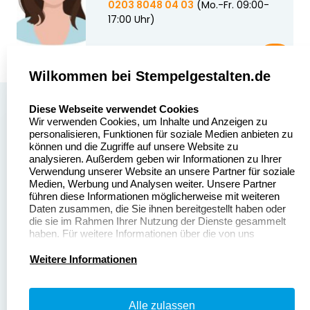
0203 8048 04 03
(Mo.-Fr. 09:00-
17:00 Uhr)
Wilkommen bei Stempelgestalten.de
select language
Über uns
Diese Webseite verwendet Cookies
Wir verwenden Cookies, um Inhalte und Anzeigen zu
Stempelgestalten.de
Sitemap
personalisieren, Funktionen für soziale Medien anbieten zu
Asterlager Straße 97
können und die Zugriffe auf unsere Website zu
Alle
47228 Duisburg
analysieren. Außerdem geben wir Informationen zu Ihrer
Stempelinformationen
Verwendung unserer Website an unsere Partner für soziale
Deutschland
Medien, Werbung und Analysen weiter. Unsere Partner
führen diese Informationen möglicherweise mit weiteren
Daten zusammen, die Sie ihnen bereitgestellt haben oder
die sie im Rahmen Ihrer Nutzung der Dienste gesammelt
haben. Für weitere Informationen über die von uns
erhobenen Daten verweisen wir Sie gerne auf unsere
Dateivorgaben
Kontakt
Datenschutzerklärung.
Weitere Informationen
Fragen & Antworten
Zahlung & Versand
Alle zulassen