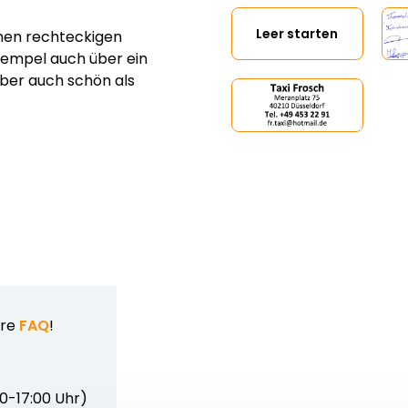
Leer starten
nen rechteckigen
tempel auch über ein
aber auch schön als
ere
FAQ
!
00-17:00 Uhr)