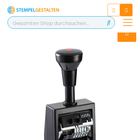
Chatten Sie 24/7 mit unserem
hilfreichen Chatbot
Kontakt
+49 2038 0480 403