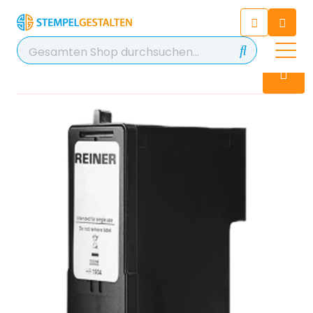
Chatten Sie 24/7 mit unserem
hilfreichen Chatbot
Kontakt
+49 2038 0480 403