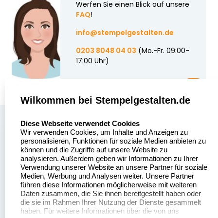
Werfen Sie einen Blick auf unsere
FAQ
!
info@stempelgestalten.de
0203 8048 04 03
(Mo.-Fr. 09:00-
17:00 Uhr)
Wilkommen bei Stempelgestalten.de
select language
Über uns
Diese Webseite verwendet Cookies
Wir verwenden Cookies, um Inhalte und Anzeigen zu
Stempelgestalten.de
Sitemap
personalisieren, Funktionen für soziale Medien anbieten zu
Asterlager Straße 97
können und die Zugriffe auf unsere Website zu
Alle
47228 Duisburg
analysieren. Außerdem geben wir Informationen zu Ihrer
Stempelinformationen
Verwendung unserer Website an unsere Partner für soziale
Deutschland
Medien, Werbung und Analysen weiter. Unsere Partner
führen diese Informationen möglicherweise mit weiteren
Daten zusammen, die Sie ihnen bereitgestellt haben oder
die sie im Rahmen Ihrer Nutzung der Dienste gesammelt
haben. Für weitere Informationen über die von uns