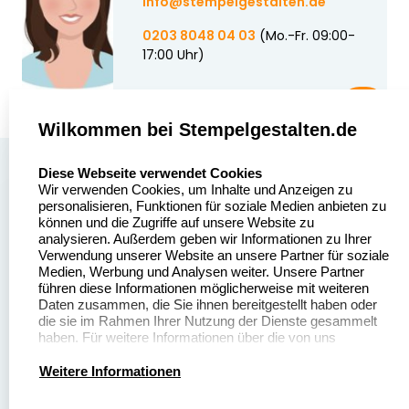
info@stempelgestalten.de
0203 8048 04 03
(Mo.-Fr. 09:00-
17:00 Uhr)
Wilkommen bei Stempelgestalten.de
select language
Über uns
Diese Webseite verwendet Cookies
Wir verwenden Cookies, um Inhalte und Anzeigen zu
Stempelgestalten.de
Sitemap
personalisieren, Funktionen für soziale Medien anbieten zu
Asterlager Straße 97
können und die Zugriffe auf unsere Website zu
Alle
47228 Duisburg
analysieren. Außerdem geben wir Informationen zu Ihrer
Stempelinformationen
Verwendung unserer Website an unsere Partner für soziale
Deutschland
Medien, Werbung und Analysen weiter. Unsere Partner
führen diese Informationen möglicherweise mit weiteren
Daten zusammen, die Sie ihnen bereitgestellt haben oder
die sie im Rahmen Ihrer Nutzung der Dienste gesammelt
haben. Für weitere Informationen über die von uns
erhobenen Daten verweisen wir Sie gerne auf unsere
Dateivorgaben
Kontakt
Datenschutzerklärung.
Weitere Informationen
Fragen & Antworten
Zahlung & Versand