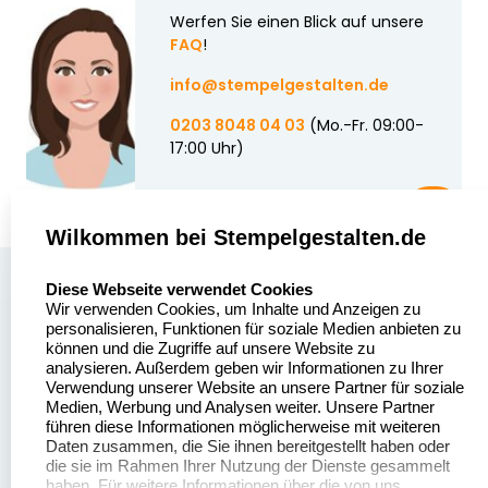
Werfen Sie einen Blick auf unsere
FAQ
!
info@stempelgestalten.de
0203 8048 04 03
(Mo.-Fr. 09:00-
17:00 Uhr)
Wilkommen bei Stempelgestalten.de
select language
Über uns
Diese Webseite verwendet Cookies
Wir verwenden Cookies, um Inhalte und Anzeigen zu
Stempelgestalten.de
Sitemap
personalisieren, Funktionen für soziale Medien anbieten zu
Asterlager Straße 97
können und die Zugriffe auf unsere Website zu
Alle
47228 Duisburg
analysieren. Außerdem geben wir Informationen zu Ihrer
Stempelinformationen
Verwendung unserer Website an unsere Partner für soziale
Deutschland
Medien, Werbung und Analysen weiter. Unsere Partner
führen diese Informationen möglicherweise mit weiteren
Daten zusammen, die Sie ihnen bereitgestellt haben oder
die sie im Rahmen Ihrer Nutzung der Dienste gesammelt
haben. Für weitere Informationen über die von uns