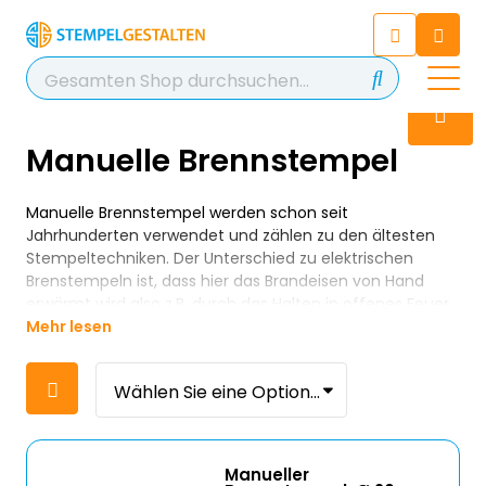
Chatten Sie 24/7 mit unserem
hilfreichen Chatbot
Kontakt
+49 2038 0480 403
Manuelle Brennstempel
Manuelle Brennstempel werden schon seit
Jahrhunderten verwendet und zählen zu den ältesten
Stempeltechniken. Der Unterschied zu elektrischen
Brenstempeln ist, dass hier das Brandeisen von Hand
erwärmt wird also z.B. durch das Halten in offenes Feuer.
Mehr lesen
Manueller