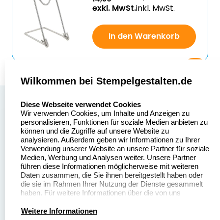
exkl. MwSt.
inkl. MwSt.
In den Warenkorb
Wilkommen bei Stempelgestalten.de
select language
Über uns
Diese Webseite verwendet Cookies
Wir verwenden Cookies, um Inhalte und Anzeigen zu
Stempelgestalten.de
Sitemap
personalisieren, Funktionen für soziale Medien anbieten zu
Asterlager Straße 97
können und die Zugriffe auf unsere Website zu
Alle
47228 Duisburg
analysieren. Außerdem geben wir Informationen zu Ihrer
Stempelinformationen
Verwendung unserer Website an unsere Partner für soziale
Deutschland
Medien, Werbung und Analysen weiter. Unsere Partner
führen diese Informationen möglicherweise mit weiteren
Daten zusammen, die Sie ihnen bereitgestellt haben oder
die sie im Rahmen Ihrer Nutzung der Dienste gesammelt
haben. Für weitere Informationen über die von uns
erhobenen Daten verweisen wir Sie gerne auf unsere
Dateivorgaben
Kontakt
Datenschutzerklärung.
Weitere Informationen