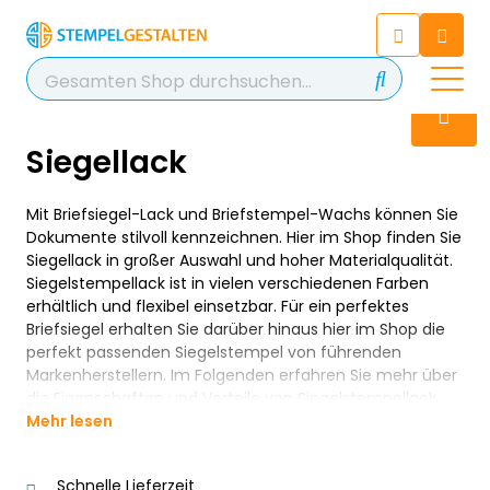
Chatten Sie 24/7 mit unserem
hilfreichen Chatbot
Kontakt
+49 2038 0480 403
Siegellack
Mit Briefsiegel-Lack und Briefstempel-Wachs können Sie
Dokumente stilvoll kennzeichnen. Hier im Shop finden Sie
Siegellack in großer Auswahl und hoher Materialqualität.
Siegelstempellack ist in vielen verschiedenen Farben
erhältlich und flexibel einsetzbar. Für ein perfektes
Briefsiegel erhalten Sie darüber hinaus hier im Shop die
perfekt passenden Siegelstempel von führenden
Markenherstellern. Im Folgenden erfahren Sie mehr über
die Eigenschaften und Vorteile von Siegelstempellack.
Mehr lesen
Schnelle Lieferzeit