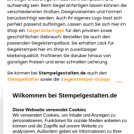
aufwendig sein. Beim Siegel anfertigen lassen können die
verschiedensten Größen, Designvarianten und Formen
berücksichtigt werden. Auch Ihr eigenes Logo lässt sich
perfekt passend aufbringen. Lassen auch Sie sich hier im
Shop ein
Siegel anfertigen
für den privaten sowie
geschäftlichen Gebrauch. Bestellen Sie auch den
passenden Siegelstempellack. Sie erhalten Lack für
Siegelstempel hier im Shop in zuverlässiger
Markenqualität. Profitieren Sie darüber hinaus von
günstigen Preisen und einer schnellen Lieferung.
Sie können bei
Stempelgestalten.de
auch den
Stempelhalter
sowie die
Siegelstempel-Gravur
separat kaufen.
Wilkommen bei Stempelgestalten.de
select language
Über uns
Diese Webseite verwendet Cookies
Wir verwenden Cookies, um Inhalte und Anzeigen zu
Stempelgestalten.de
Sitemap
personalisieren, Funktionen für soziale Medien anbieten zu
Asterlager Straße 97
können und die Zugriffe auf unsere Website zu
Alle
47228 Duisburg
analysieren. Außerdem geben wir Informationen zu Ihrer