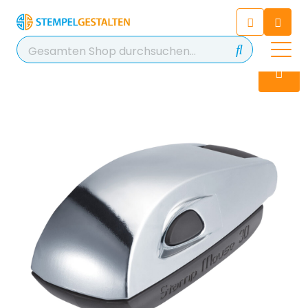
Chatten Sie 24/7 mit unserem
hilfreichen Chatbot
Kontakt
+49 2038 0480 403