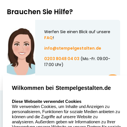
Brauchen Sie Hilfe?
Werfen Sie einen Blick auf unsere
FAQ
!
info@stempelgestalten.de
0203 8048 04 03
(Mo.-Fr. 09:00-
17:00 Uhr)
Wilkommen bei Stempelgestalten.de
select language
Über uns
Diese Webseite verwendet Cookies
Wir verwenden Cookies, um Inhalte und Anzeigen zu
Stempelgestalten.de
Sitemap
personalisieren, Funktionen für soziale Medien anbieten zu
Asterlager Straße 97
können und die Zugriffe auf unsere Website zu
Alle
47228 Duisburg
analysieren. Außerdem geben wir Informationen zu Ihrer
Stempelinformationen
Verwendung unserer Website an unsere Partner für soziale