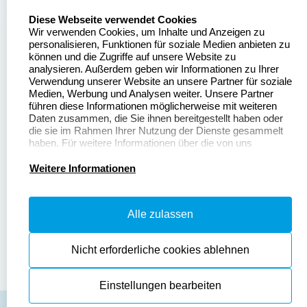
select language
Über uns
Diese Webseite verwendet Cookies
Wir verwenden Cookies, um Inhalte und Anzeigen zu
Stempelgestalten.de
Sitemap
personalisieren, Funktionen für soziale Medien anbieten zu
Asterlager Straße 97
können und die Zugriffe auf unsere Website zu
Alle
47228 Duisburg
analysieren. Außerdem geben wir Informationen zu Ihrer
Stempelinformationen
Verwendung unserer Website an unsere Partner für soziale
Deutschland
Medien, Werbung und Analysen weiter. Unsere Partner
führen diese Informationen möglicherweise mit weiteren
Daten zusammen, die Sie ihnen bereitgestellt haben oder
die sie im Rahmen Ihrer Nutzung der Dienste gesammelt
haben. Für weitere Informationen über die von uns
erhobenen Daten verweisen wir Sie gerne auf unsere
Dateivorgaben
Kontakt
Datenschutzerklärung.
Weitere Informationen
Fragen & Antworten
Zahlung & Versand
Alle zulassen
Datenschutzerklärung
Widerruf & Rückgabe
Widerrufsrecht
Nicht erforderliche cookies ablehnen
Einstellungen bearbeiten
AGB
Disclaimer
Impressum