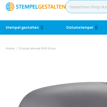
Stempel gestalten
Datumstempel
Home
Stamp Mouse R40 Grau