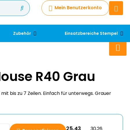
Mein Benutzerkonto
Chatbot
Chatten Sie 24/7 mit unserem
hilfreichen Chatbot
Zubehör
Einsatzbereiche Stempel
Kontakt
+49 2038 0480 403
ouse R40 Grau
t bis zu 7 Zeilen. Einfach für unterwegs. Grauer
25,43
30,26
Personalisieren
exkl. MwSt.
inkl. MwSt.