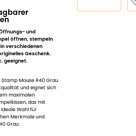
agbarer
gen
 Öffnungs- und
mpel öffnen, stempeln
 in verschiedenen
originelles Geschenk.
c. geeignet.
op Stamp Mouse R40 Grau.
qualität und eignet sich
inem maximalen
pelkissen, das mit
e ideale Wahl für
ichen Merkmale und
40 Grau: