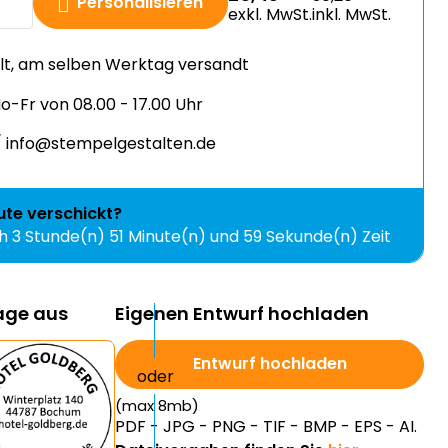
llt, am selben Werktag versandt
-Fr von 08.00 - 17.00 Uhr
 info@stempelgestalten.de
ute
verschickt?
ch
3 Stunde(n) 51 Minute(n) und 57 Sekunde(n)
lage aus
Eigenen Entwurf hochladen
Entwurf hochladen
(max 8mb)
PDF - JPG - PNG - TIF - BMP - EPS - AI.
Dateivorgaben finden Sie
hier