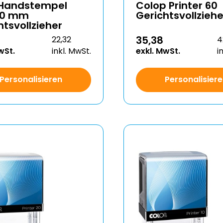
-Handstempel
Colop Printer 60
20 mm
Gerichtsvollziehe
htsvollzieher
35,38
22,32
4
wSt.
inkl. MwSt.
exkl. MwSt.
i
Personalisieren
Personalisier