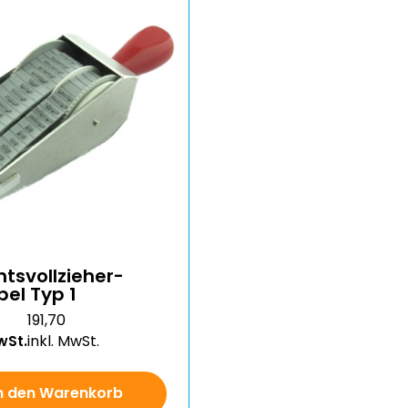
htsvollzieher-
el Typ 1
191,70
wSt.
inkl. MwSt.
n den Warenkorb