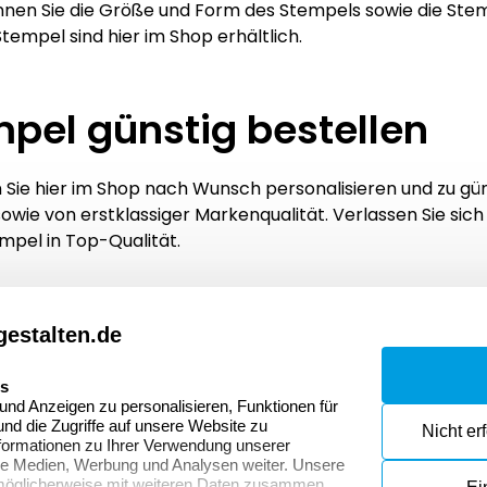
nnen Sie die Größe und Form des Stempels sowie die St
tempel sind hier im Shop erhältlich.
mpel günstig bestellen
 Sie hier im Shop nach Wunsch personalisieren und zu güns
ie von erstklassiger Markenqualität. Verlassen Sie sich 
mpel in Top-Qualität.
estalten.de
Dateivorgaben
Kont
Fragen & Antworten
Zahlu
es
nd Anzeigen zu personalisieren, Funktionen für
Datenschutzerklärung
Wider
nd die Zugriffe auf unsere Website zu
Nicht er
onen
formationen zu Ihrer Verwendung unserer
Widerrufsrecht
ale Medien, Werbung und Analysen weiter. Unsere
 möglicherweise mit weiteren Daten zusammen,