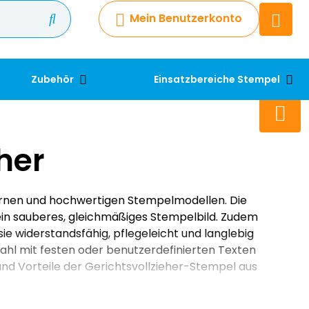
Mein Benutzerkonto
Chatbot
Chatten Sie 24/7 mit unserem
hilfreichen Chatbot
Zubehör
Einsatzbereiche Stempel
Kontakt
+49 2038 0480 403
her
dernen und hochwertigen Stempelmodellen. Die
n ein sauberes, gleichmäßiges Stempelbild. Zudem
sie widerstandsfähig, pflegeleicht und langlebig
wahl mit festen oder benutzerdefinierten Texten
und Vorteile der Gerichtsvollzieher-Stempel aus