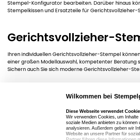
Stempel-Konfigurator bearbeiten. Darüber hinaus kö
Stempelkissen und Ersatzteile für Gerichtsvollzieher-S
Gerichtsvollzieher-Ste
Ihren individuellen Gerichtsvollzieher-Stempel können
einer großen Modellauswahl, kompetenter Beratung sow
Sichern auch Sie sich moderne Gerichtsvollzieher-Ste
Wilkommen bei Stempelg
Über uns
select language
Sitemap
Stempelgestalten.de
Diese Webseite verwendet Cooki
Wir verwenden Cookies, um Inhalte u
Asterlager Straße
Alle
soziale Medien anbieten zu können u
97
Stempelinformati
analysieren. Außerdem geben wir In
47228 Duisburg
Website an unsere Partner für sozi
Partner führen diese Informationen