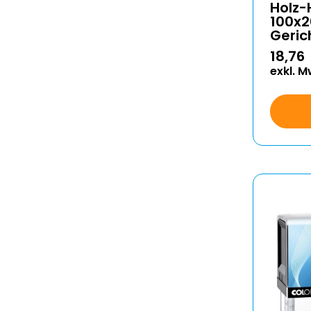
Holz
100x
Geric
18,76
exkl. M