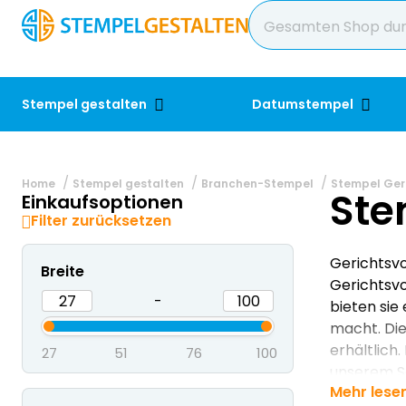
Stempel gestalten
Datumstempel
Home
Stempel gestalten
Branchen-Stempel
Stempel Geri
Ste
Einkaufsoptionen
Filter zurücksetzen
Gerichtsvo
Breite
Gerichtsvo
-
bieten sie
macht. Die
erhältlich
27
51
76
100
unserem S
Mehr lese