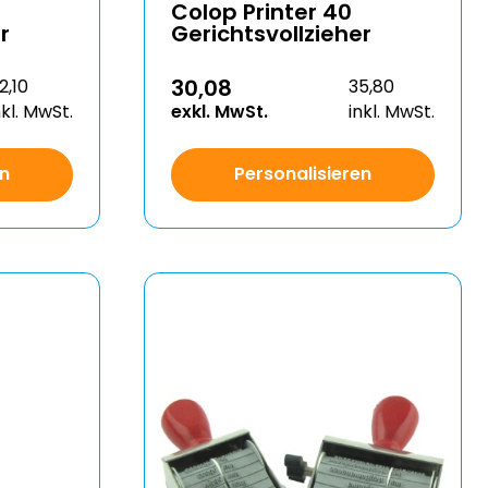
Colop Printer 40
r
Gerichtsvollzieher
30,08
2,10
35,80
nkl. MwSt.
exkl. MwSt.
inkl. MwSt.
en
Personalisieren