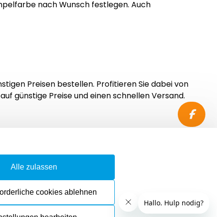
empelfarbe nach Wunsch festlegen. Auch
tigen Preisen bestellen. Profitieren Sie dabei von
auf günstige Preise und einen schnellen Versand.
akt
Alle zulassen
ng & Versand
ruf & Rückgabe
forderliche cookies ablehnen