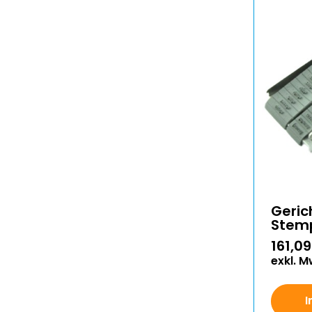
Geric
Stemp
161,09
exkl. M
I