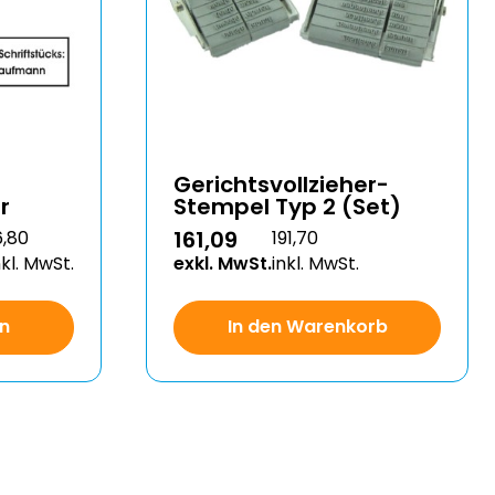
Gerichtsvollzieher-
r
Stempel Typ 2 (Set)
161,09
6,80
191,70
nkl. MwSt.
exkl. MwSt.
inkl. MwSt.
en
In den Warenkorb