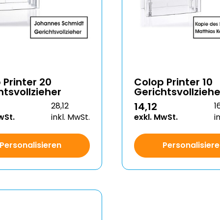
 Printer 20
Colop Printer 10
htsvollzieher
Gerichtsvollziehe
14,12
28,12
1
wSt.
inkl. MwSt.
exkl. MwSt.
i
Personalisieren
Personalisier