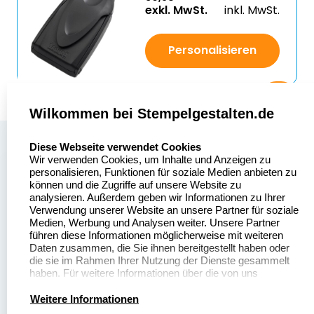
exkl. MwSt.
inkl. MwSt.
Personalisieren
Wilkommen bei Stempelgestalten.de
select language
Über uns
Diese Webseite verwendet Cookies
Wir verwenden Cookies, um Inhalte und Anzeigen zu
Stempelgestalten.de
Sitemap
personalisieren, Funktionen für soziale Medien anbieten zu
Asterlager Straße 97
können und die Zugriffe auf unsere Website zu
Alle
47228 Duisburg
analysieren. Außerdem geben wir Informationen zu Ihrer
Stempelinformationen
Verwendung unserer Website an unsere Partner für soziale
Deutschland
Medien, Werbung und Analysen weiter. Unsere Partner
führen diese Informationen möglicherweise mit weiteren
Daten zusammen, die Sie ihnen bereitgestellt haben oder
die sie im Rahmen Ihrer Nutzung der Dienste gesammelt
haben. Für weitere Informationen über die von uns
erhobenen Daten verweisen wir Sie gerne auf unsere
Dateivorgaben
Kontakt
Datenschutzerklärung.
Weitere Informationen