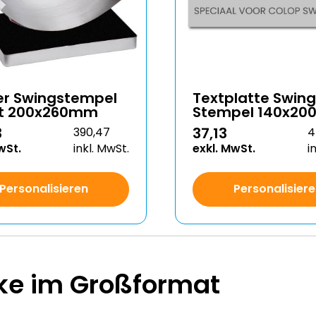
er Swingstempel
Textplatte Swing
et 200x260mm
Stempel 140x2
3
37,13
390,47
4
wSt.
inkl. MwSt.
exkl. MwSt.
i
Personalisieren
Personalisier
ke im Großformat