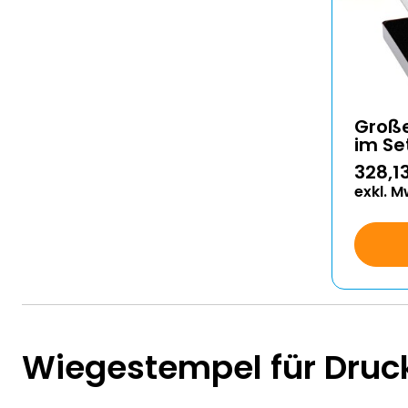
Groß
im S
328,1
exkl. M
Wiegestempel für Druc