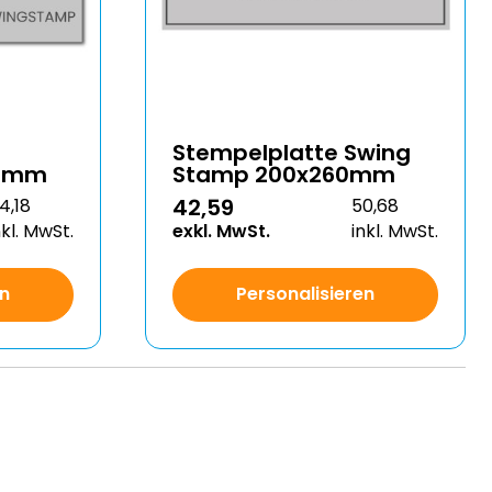
Stempelplatte Swing
00mm
Stamp 200x260mm
42,59
4,18
50,68
nkl. MwSt.
exkl. MwSt.
inkl. MwSt.
en
Personalisieren