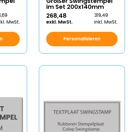
empel
Großer Swingstempel
im Set 200x140mm
268,48
11,69
319,49
nkl. MwSt.
exkl. MwSt.
inkl. MwSt.
en
Personalisieren