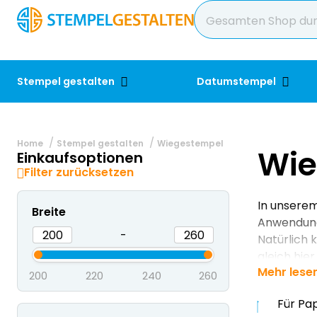
Stempel gestalten
Datumstempel
Home
Stempel gestalten
Wiegestempel
Wie
Einkaufsoptionen
Filter zurücksetzen
In unserem
Breite
Anwendunge
-
Natürlich 
gleich hie
Mehr lese
200
220
240
260
Für Pa