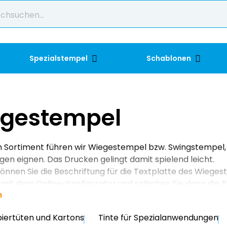
Spezialstempel
Schablonen
gestempel
 Sortiment führen wir Wiegestempel bzw. Swingstempel, die
n eignen. Das Drucken gelingt damit spielend leicht.
können Sie die Beschriftung für die Textplatte des Wiegest
r mit dem Online-Konfigurator und schicken Sie dann die B
n
piertüten und Kartons
Tinte für Spezialanwendungen