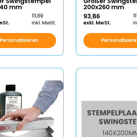
er Swingstempel
Großer Swingst
140 mm
200x260 mm
93,86
111,69
1
wSt.
inkl. MwSt.
exkl. MwSt.
i
Personalisieren
Personalisier