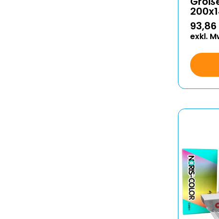
Groß
200x
93,86
exkl. M