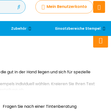
Mein Benutzerkonto
Chatbot
Chatten Sie 24/7 mit unserem
hilfreichen Chatbot
Zubehör
Einsatzbereiche Stempel
Kontakt
+49 2038 0480 403
 gut in der Hand liegen und sich für spezielle
empels individuell wählen. Kreieren Sie Ihren Text
estellung ab.
Fragen Sie nach einer Tintenberatung