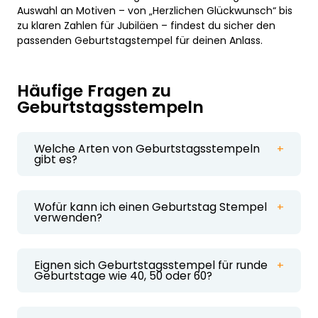
Auswahl an Motiven – von „Herzlichen Glückwunsch“ bis
zu klaren Zahlen für Jubiläen – findest du sicher den
passenden Geburtstagstempel für deinen Anlass.
Häufige Fragen zu
Geburtstagsstempeln
Welche Arten von Geburtstagsstempeln
gibt es?
Es gibt Textstempel, Zahlenstempel für Jubiläen
sowie verschiedene Motivstempel wie Ballons,
Sterne oder Kuchen.
Wofür kann ich einen Geburtstag Stempel
verwenden?
Typische Anwendungen sind Einladungen,
Grußkarten, Geschenkpapier, Anhänger,
Tischkarten oder kleine Dekorationselemente.
Eignen sich Geburtstagsstempel für runde
Geburtstage wie 40, 50 oder 60?
Ja, Zahlenstempel und DIY-Stempel sind
besonders beliebt für Jubiläen und bieten ein
elegantes, hochwertiges Design.