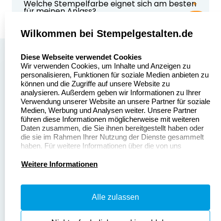
Welche Stempelfarbe eignet sich am besten
für meinen Anlass?
Die Wahl der Stempelfarbe hängt vom Stil und
Anlass ab:
Wilkommen bei Stempelgestalten.de
Pastellfarben eignen sich ideal für
Kindergeburtstage oder fröhliche, leichte
select language
Über uns
Diese Webseite verwendet Cookies
Designs.
Wir verwenden Cookies, um Inhalte und Anzeigen zu
Stempelgestalten.de
Sitemap
personalisieren, Funktionen für soziale Medien anbieten zu
Gold oder Silber wirken edel und passen
Asterlager Straße 97
können und die Zugriffe auf unsere Website zu
besonders gut zu Jubiläen wie 40., 50. oder 60.
Alle
47228 Duisburg
analysieren. Außerdem geben wir Informationen zu Ihrer
Geburtstag.
Stempelinformationen
Verwendung unserer Website an unsere Partner für soziale
Deutschland
Medien, Werbung und Analysen weiter. Unsere Partner
Schwarz ist eine zeitlose, elegante Wahl für
führen diese Informationen möglicherweise mit weiteren
minimalistische Karten und moderne Designs.
Daten zusammen, die Sie ihnen bereitgestellt haben oder
die sie im Rahmen Ihrer Nutzung der Dienste gesammelt
haben. Für weitere Informationen über die von uns
erhobenen Daten verweisen wir Sie gerne auf unsere
Dateivorgaben
Kontakt
Datenschutzerklärung.
Weitere Informationen
Fragen & Antworten
Zahlung & Versand
Alle zulassen
Datenschutzerklärung
Widerruf & Rückgabe
Widerrufsrecht