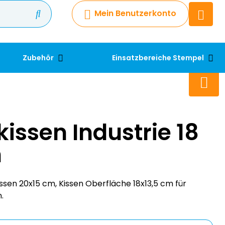
Mein Benutzerkonto
Chatbot
Chatten Sie 24/7 mit unserem
hilfreichen Chatbot
Zubehör
Einsatzbereiche Stempel
Kontakt
+49 2038 0480 403
issen Industrie 18
m
sen 20x15 cm, Kissen Oberfläche 18x13,5 cm für
n.