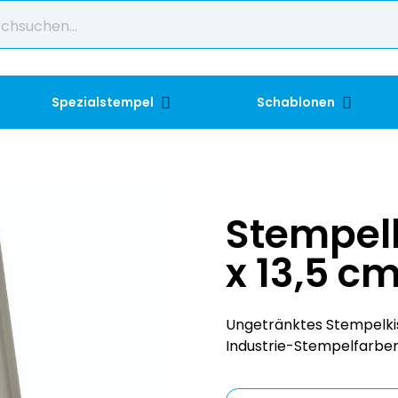
Spezialstempel
Schablonen
Stempelk
x 13,5 c
Ungetränktes Stempelkis
Industrie-Stempelfarbe