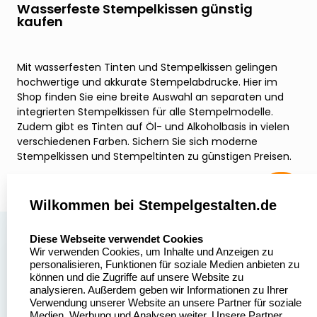
Wasserfeste Stempelkissen günstig
kaufen
Mit wasserfesten Tinten und Stempelkissen gelingen
hochwertige und akkurate Stempelabdrucke. Hier im
Shop finden Sie eine breite Auswahl an separaten und
integrierten Stempelkissen für alle Stempelmodelle.
Zudem gibt es Tinten auf Öl- und Alkoholbasis in vielen
verschiedenen Farben. Sichern Sie sich moderne
Stempelkissen und Stempeltinten zu günstigen Preisen.
Wilkommen bei Stempelgestalten.de
select language
Über uns
Diese Webseite verwendet Cookies
Wir verwenden Cookies, um Inhalte und Anzeigen zu
Stempelgestalten.de
Sitemap
personalisieren, Funktionen für soziale Medien anbieten zu
Asterlager Straße 97
können und die Zugriffe auf unsere Website zu
Alle
47228 Duisburg
analysieren. Außerdem geben wir Informationen zu Ihrer
Stempelinformationen
Verwendung unserer Website an unsere Partner für soziale
Deutschland
Medien, Werbung und Analysen weiter. Unsere Partner