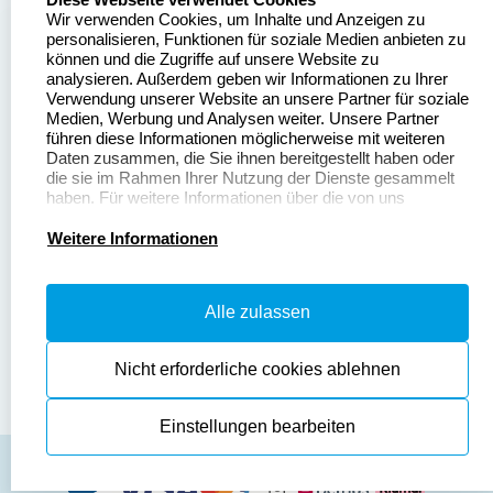
Wir verwenden Cookies, um Inhalte und Anzeigen zu
Stempelgestalten.de
Sitemap
personalisieren, Funktionen für soziale Medien anbieten zu
Asterlager Straße 97
können und die Zugriffe auf unsere Website zu
Alle
47228 Duisburg
analysieren. Außerdem geben wir Informationen zu Ihrer
Stempelinformationen
Verwendung unserer Website an unsere Partner für soziale
Deutschland
Medien, Werbung und Analysen weiter. Unsere Partner
führen diese Informationen möglicherweise mit weiteren
Daten zusammen, die Sie ihnen bereitgestellt haben oder
die sie im Rahmen Ihrer Nutzung der Dienste gesammelt
haben. Für weitere Informationen über die von uns
erhobenen Daten verweisen wir Sie gerne auf unsere
Dateivorgaben
Kontakt
Datenschutzerklärung.
Weitere Informationen
Fragen & Antworten
Zahlung & Versand
Alle zulassen
Datenschutzerklärung
Widerruf & Rückgabe
Widerrufsrecht
Nicht erforderliche cookies ablehnen
Einstellungen bearbeiten
AGB
Disclaimer
Impressum
Cookies zurücksetzen
© Copyright 2026