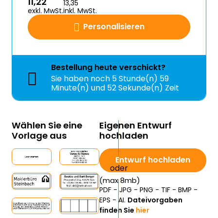
11,22
13,35
exkl. MwSt.
inkl. MwSt.
Personalisieren
Bestellung
heute
verschickt?
Sie haben noch
5 Stunde(n) 59
Minute(n) und 52 Sekunde(n) Zeit
Wählen Sie eine
Eigenen Entwurf
Vorlage aus
hochladen
Entwurf hochladen
(max 8mb)
PDF - JPG - PNG - TIF - BMP -
EPS - AI.
Dateivorgaben
finden Sie
hier