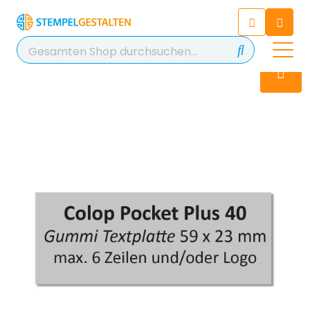
Chatten Sie 24/7 mit unserem
hilfreichen Chatbot
Kontakt
+49 2038 0480 403