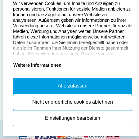
Wir verwenden Cookies, um Inhalte und Anzeigen zu
Stempelgestalten.de
Sitemap
personalisieren, Funktionen für soziale Medien anbieten zu
Asterlager Straße 97
können und die Zugriffe auf unsere Website zu
Alle
47228 Duisburg
analysieren. Außerdem geben wir Informationen zu Ihrer
Stempelinformationen
Verwendung unserer Website an unsere Partner für soziale
Deutschland
Medien, Werbung und Analysen weiter. Unsere Partner
führen diese Informationen möglicherweise mit weiteren
Daten zusammen, die Sie ihnen bereitgestellt haben oder
die sie im Rahmen Ihrer Nutzung der Dienste gesammelt
haben. Für weitere Informationen über die von uns
erhobenen Daten verweisen wir Sie gerne auf unsere
Dateivorgaben
Kontakt
Datenschutzerklärung.
Weitere Informationen
Fragen & Antworten
Zahlung & Versand
Alle zulassen
Datenschutzerklärung
Widerruf & Rückgabe
Widerrufsrecht
Nicht erforderliche cookies ablehnen
Einstellungen bearbeiten
AGB
Disclaimer
Impressum
Cookies zurücksetzen
© Copyright 2026