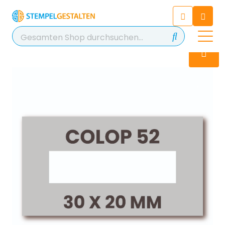
Chatten Sie 24/7 mit unserem
hilfreichen Chatbot
Kontakt
+49 2038 0480 403