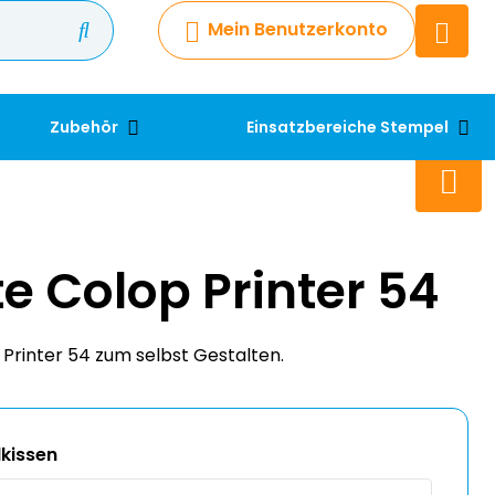
Mein Benutzerkonto
Chatbot
Chatten Sie 24/7 mit unserem
hilfreichen Chatbot
Zubehör
Einsatzbereiche Stempel
Kontakt
+49 2038 0480 403
te Colop Printer 54
Printer 54 zum selbst Gestalten.
kissen