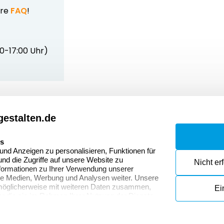
ere
FAQ
!
00-17:00 Uhr)
estalten.de
Dateivorgaben
Kont
Fragen & Antworten
Zahlu
es
nd Anzeigen zu personalisieren, Funktionen für
Datenschutzerklärung
Wider
nd die Zugriffe auf unsere Website zu
Nicht er
onen
formationen zu Ihrer Verwendung unserer
Widerrufsrecht
ale Medien, Werbung und Analysen weiter. Unsere
 möglicherweise mit weiteren Daten zusammen,
Ei
der die sie im Rahmen Ihrer Nutzung der Dienste
mationen über die von uns erhobenen Daten
 Datenschutzerklärung.
en
© Copyright 2026