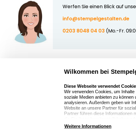
Werfen Sie einen Blick auf uns
info@stempelgestalten.de
0203 8048 04 03
(Mo.-Fr. 09:
Wilkommen bei Stempelg
Über uns
select language
Sitemap
Stempelgestalten.de
Diese Webseite verwendet Cooki
Wir verwenden Cookies, um Inhalte u
Asterlager Straße
Alle
soziale Medien anbieten zu können u
97
Stempelinformati
analysieren. Außerdem geben wir In
47228 Duisburg
Website an unsere Partner für sozi
Partner führen diese Informationen
Deutschland
die Sie ihnen bereitgestellt haben o
gesammelt haben. Für weitere Infor
Weitere Informationen
verweisen wir Sie gerne auf unsere
AGB
Disclaimer
Impressum
Cookies zurücksetz