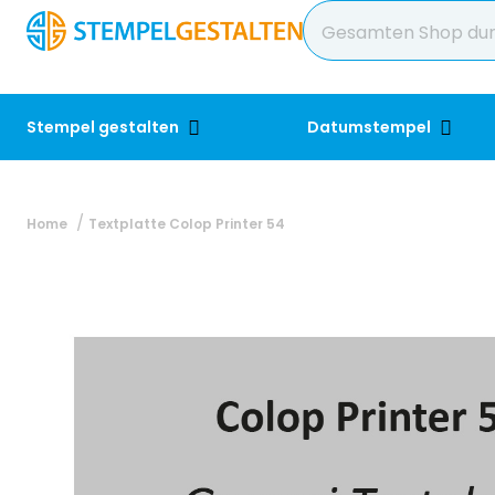
Stempel gestalten
Datumstempel
Home
Textplatte Colop Printer 54