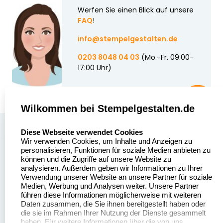
Werfen Sie einen Blick auf unsere
FAQ
!
info@stempelgestalten.de
0203 8048 04 03
(Mo.-Fr. 09:00-
17:00 Uhr)
Wilkommen bei Stempelgestalten.de
select language
Über uns
Diese Webseite verwendet Cookies
Wir verwenden Cookies, um Inhalte und Anzeigen zu
Stempelgestalten.de
Sitemap
personalisieren, Funktionen für soziale Medien anbieten zu
Asterlager Straße 97
können und die Zugriffe auf unsere Website zu
Alle
47228 Duisburg
analysieren. Außerdem geben wir Informationen zu Ihrer
Stempelinformationen
Verwendung unserer Website an unsere Partner für soziale
Deutschland
Medien, Werbung und Analysen weiter. Unsere Partner
führen diese Informationen möglicherweise mit weiteren
Daten zusammen, die Sie ihnen bereitgestellt haben oder
die sie im Rahmen Ihrer Nutzung der Dienste gesammelt
haben. Für weitere Informationen über die von uns