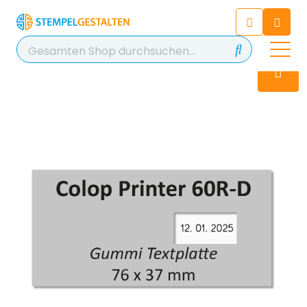
Chatten Sie 24/7 mit unserem
hilfreichen Chatbot
Kontakt
+49 2038 0480 403