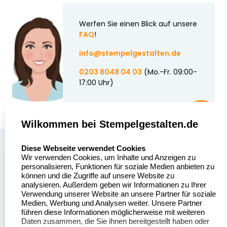
Werfen Sie einen Blick auf unsere
FAQ
!
info@stempelgestalten.de
0203 8048 04 03
(Mo.-Fr. 09:00-
17:00 Uhr)
Wilkommen bei Stempelgestalten.de
select language
Über uns
Diese Webseite verwendet Cookies
Wir verwenden Cookies, um Inhalte und Anzeigen zu
Stempelgestalten.de
Sitemap
personalisieren, Funktionen für soziale Medien anbieten zu
Asterlager Straße 97
können und die Zugriffe auf unsere Website zu
Alle
47228 Duisburg
analysieren. Außerdem geben wir Informationen zu Ihrer
Stempelinformationen
Verwendung unserer Website an unsere Partner für soziale
Deutschland
Medien, Werbung und Analysen weiter. Unsere Partner
führen diese Informationen möglicherweise mit weiteren
Daten zusammen, die Sie ihnen bereitgestellt haben oder