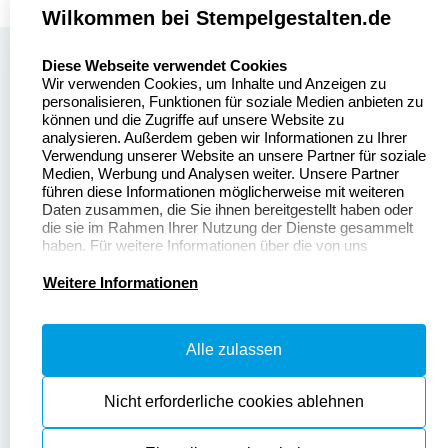
Wilkommen bei Stempelgestalten.de
select language
Über uns
Diese Webseite verwendet Cookies
Wir verwenden Cookies, um Inhalte und Anzeigen zu
Stempelgestalten.de
Sitemap
personalisieren, Funktionen für soziale Medien anbieten zu
Asterlager Straße 97
können und die Zugriffe auf unsere Website zu
Alle
47228 Duisburg
analysieren. Außerdem geben wir Informationen zu Ihrer
Stempelinformationen
Verwendung unserer Website an unsere Partner für soziale
Deutschland
Medien, Werbung und Analysen weiter. Unsere Partner
führen diese Informationen möglicherweise mit weiteren
Daten zusammen, die Sie ihnen bereitgestellt haben oder
die sie im Rahmen Ihrer Nutzung der Dienste gesammelt
haben. Für weitere Informationen über die von uns
erhobenen Daten verweisen wir Sie gerne auf unsere
Dateivorgaben
Kontakt
Datenschutzerklärung.
Weitere Informationen
Fragen & Antworten
Zahlung & Versand
Alle zulassen
Datenschutzerklärung
Widerruf & Rückgabe
Widerrufsrecht
Nicht erforderliche cookies ablehnen