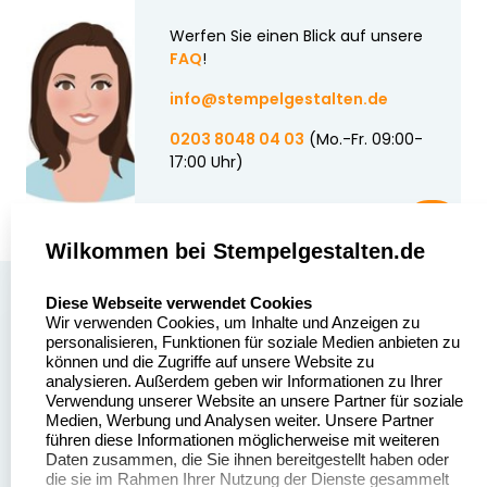
Werfen Sie einen Blick auf unsere
FAQ
!
info@stempelgestalten.de
0203 8048 04 03
(Mo.-Fr. 09:00-
17:00 Uhr)
Wilkommen bei Stempelgestalten.de
select language
Über uns
Diese Webseite verwendet Cookies
Wir verwenden Cookies, um Inhalte und Anzeigen zu
Stempelgestalten.de
Sitemap
personalisieren, Funktionen für soziale Medien anbieten zu
Asterlager Straße 97
können und die Zugriffe auf unsere Website zu
Alle
47228 Duisburg
analysieren. Außerdem geben wir Informationen zu Ihrer
Stempelinformationen
Verwendung unserer Website an unsere Partner für soziale
Deutschland
Medien, Werbung und Analysen weiter. Unsere Partner
führen diese Informationen möglicherweise mit weiteren
Daten zusammen, die Sie ihnen bereitgestellt haben oder
die sie im Rahmen Ihrer Nutzung der Dienste gesammelt