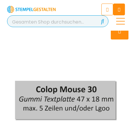
Chatten Sie 24/7 mit unserem
hilfreichen Chatbot
Kontakt
+49 2038 0480 403