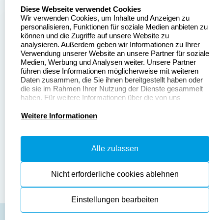
select language
Über uns
Diese Webseite verwendet Cookies
Wir verwenden Cookies, um Inhalte und Anzeigen zu
Stempelgestalten.de
Sitemap
personalisieren, Funktionen für soziale Medien anbieten zu
Asterlager Straße 97
können und die Zugriffe auf unsere Website zu
Alle
47228 Duisburg
analysieren. Außerdem geben wir Informationen zu Ihrer
Stempelinformationen
Verwendung unserer Website an unsere Partner für soziale
Deutschland
Medien, Werbung und Analysen weiter. Unsere Partner
führen diese Informationen möglicherweise mit weiteren
Daten zusammen, die Sie ihnen bereitgestellt haben oder
die sie im Rahmen Ihrer Nutzung der Dienste gesammelt
haben. Für weitere Informationen über die von uns
erhobenen Daten verweisen wir Sie gerne auf unsere
Dateivorgaben
Kontakt
Datenschutzerklärung.
Weitere Informationen
Fragen & Antworten
Zahlung & Versand
Alle zulassen
Datenschutzerklärung
Widerruf & Rückgabe
Widerrufsrecht
Nicht erforderliche cookies ablehnen
Einstellungen bearbeiten
AGB
Disclaimer
Impressum
Cookies zurücksetzen
© Copyright 2026