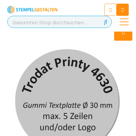
Chatten Sie 24/7 mit unserem
hilfreichen Chatbot
Kontakt
+49 2038 0480 403