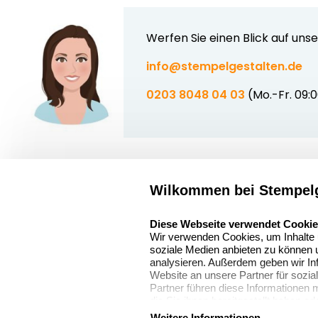
Werfen Sie einen Blick auf uns
info@stempelgestalten.de
0203 8048 04 03
(Mo.-Fr. 09:
Wilkommen bei Stempelg
Über uns
select language
Sitemap
Stempelgestalten.de
Diese Webseite verwendet Cooki
Wir verwenden Cookies, um Inhalte u
Asterlager Straße
Alle
soziale Medien anbieten zu können u
97
Stempelinformati
analysieren. Außerdem geben wir In
47228 Duisburg
Website an unsere Partner für sozi
Partner führen diese Informationen
Deutschland
die Sie ihnen bereitgestellt haben o
gesammelt haben. Für weitere Infor
Weitere Informationen