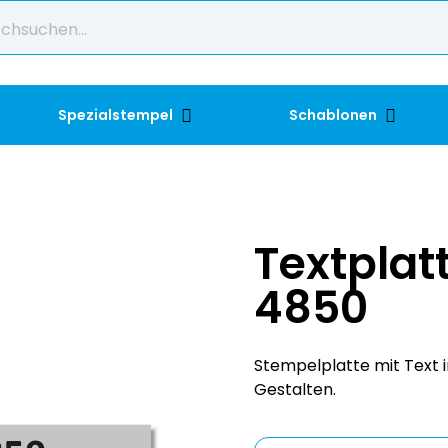
Spezialstempel
Schablonen
Textplat
4850
Stempelplatte mit Text i
Gestalten.