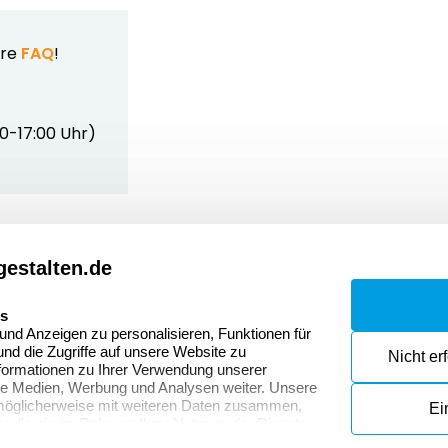
ere
FAQ
!
00-17:00 Uhr)
estalten.de
Dateivorgaben
Kont
Fragen & Antworten
Zahlu
es
nd Anzeigen zu personalisieren, Funktionen für
Datenschutzerklärung
Wider
nd die Zugriffe auf unsere Website zu
Nicht er
onen
formationen zu Ihrer Verwendung unserer
Widerrufsrecht
ale Medien, Werbung und Analysen weiter. Unsere
 möglicherweise mit weiteren Daten zusammen,
Ei
der die sie im Rahmen Ihrer Nutzung der Dienste
mationen über die von uns erhobenen Daten