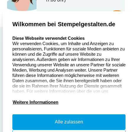
17:00 Uhr)
Wilkommen bei Stempelgestalten.de
select language
Über uns
Diese Webseite verwendet Cookies
Wir verwenden Cookies, um Inhalte und Anzeigen zu
Stempelgestalten.de
Sitemap
personalisieren, Funktionen für soziale Medien anbieten zu
Asterlager Straße 97
können und die Zugriffe auf unsere Website zu
Alle
47228 Duisburg
analysieren. Außerdem geben wir Informationen zu Ihrer
Stempelinformationen
Verwendung unserer Website an unsere Partner für soziale
Deutschland
Medien, Werbung und Analysen weiter. Unsere Partner
führen diese Informationen möglicherweise mit weiteren
Daten zusammen, die Sie ihnen bereitgestellt haben oder
die sie im Rahmen Ihrer Nutzung der Dienste gesammelt
haben. Für weitere Informationen über die von uns
erhobenen Daten verweisen wir Sie gerne auf unsere
Dateivorgaben
Kontakt
Datenschutzerklärung.
Weitere Informationen
Fragen & Antworten
Zahlung & Versand
Alle zulassen
Datenschutzerklärung
Widerruf & Rückgabe