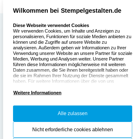
Wilkommen bei Stempelgestalten.de
select language
Über uns
Diese Webseite verwendet Cookies
Wir verwenden Cookies, um Inhalte und Anzeigen zu
Stempelgestalten.de
Sitemap
personalisieren, Funktionen für soziale Medien anbieten zu
Asterlager Straße 97
können und die Zugriffe auf unsere Website zu
Alle
47228 Duisburg
analysieren. Außerdem geben wir Informationen zu Ihrer
Stempelinformationen
Verwendung unserer Website an unsere Partner für soziale
Deutschland
Medien, Werbung und Analysen weiter. Unsere Partner
führen diese Informationen möglicherweise mit weiteren
Daten zusammen, die Sie ihnen bereitgestellt haben oder
die sie im Rahmen Ihrer Nutzung der Dienste gesammelt
haben. Für weitere Informationen über die von uns
erhobenen Daten verweisen wir Sie gerne auf unsere
Dateivorgaben
Kontakt
Datenschutzerklärung.
Weitere Informationen
Fragen & Antworten
Zahlung & Versand
Alle zulassen
Datenschutzerklärung
Widerruf & Rückgabe
Widerrufsrecht
Nicht erforderliche cookies ablehnen