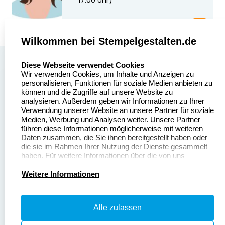
17:00 Uhr)
Wilkommen bei Stempelgestalten.de
select language
Über uns
Diese Webseite verwendet Cookies
Wir verwenden Cookies, um Inhalte und Anzeigen zu
Stempelgestalten.de
Sitemap
personalisieren, Funktionen für soziale Medien anbieten zu
Asterlager Straße 97
können und die Zugriffe auf unsere Website zu
Alle
47228 Duisburg
analysieren. Außerdem geben wir Informationen zu Ihrer
Stempelinformationen
Verwendung unserer Website an unsere Partner für soziale
Deutschland
Medien, Werbung und Analysen weiter. Unsere Partner
führen diese Informationen möglicherweise mit weiteren
Daten zusammen, die Sie ihnen bereitgestellt haben oder
die sie im Rahmen Ihrer Nutzung der Dienste gesammelt
haben. Für weitere Informationen über die von uns
erhobenen Daten verweisen wir Sie gerne auf unsere
Dateivorgaben
Kontakt
Datenschutzerklärung.
Weitere Informationen
Fragen & Antworten
Zahlung & Versand
Alle zulassen
Datenschutzerklärung
Widerruf & Rückgabe