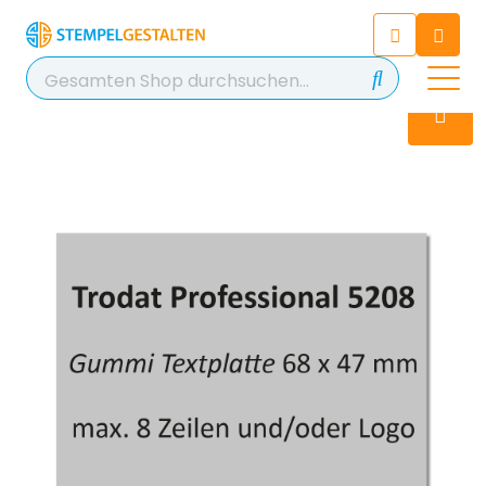
Chatten Sie 24/7 mit unserem
hilfreichen Chatbot
Kontakt
+49 2038 0480 403