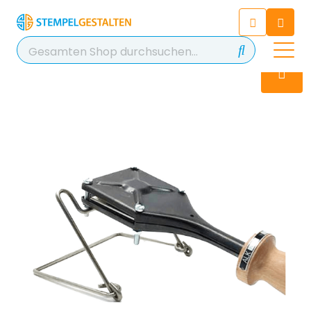
Chatten Sie 24/7 mit unserem
hilfreichen Chatbot
Kontakt
+49 2038 0480 403