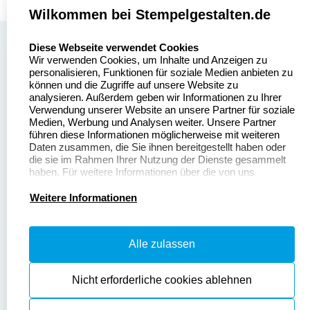
Wilkommen bei Stempelgestalten.de
select language
Über uns
Diese Webseite verwendet Cookies
Wir verwenden Cookies, um Inhalte und Anzeigen zu
Stempelgestalten.de
Sitemap
personalisieren, Funktionen für soziale Medien anbieten zu
Asterlager Straße 97
können und die Zugriffe auf unsere Website zu
Alle
47228 Duisburg
analysieren. Außerdem geben wir Informationen zu Ihrer
Stempelinformationen
Verwendung unserer Website an unsere Partner für soziale
Deutschland
Medien, Werbung und Analysen weiter. Unsere Partner
führen diese Informationen möglicherweise mit weiteren
Daten zusammen, die Sie ihnen bereitgestellt haben oder
die sie im Rahmen Ihrer Nutzung der Dienste gesammelt
haben. Für weitere Informationen über die von uns
erhobenen Daten verweisen wir Sie gerne auf unsere
Dateivorgaben
Kontakt
Datenschutzerklärung.
Weitere Informationen
Fragen & Antworten
Zahlung & Versand
Alle zulassen
Datenschutzerklärung
Widerruf & Rückgabe
Widerrufsrecht
Nicht erforderliche cookies ablehnen