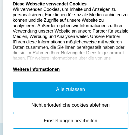
select language
Über uns
Diese Webseite verwendet Cookies
Wir verwenden Cookies, um Inhalte und Anzeigen zu
Stempelgestalten.de
Sitemap
personalisieren, Funktionen für soziale Medien anbieten zu
Asterlager Straße 97
können und die Zugriffe auf unsere Website zu
Alle
47228 Duisburg
analysieren. Außerdem geben wir Informationen zu Ihrer
Stempelinformationen
Verwendung unserer Website an unsere Partner für soziale
Deutschland
Medien, Werbung und Analysen weiter. Unsere Partner
führen diese Informationen möglicherweise mit weiteren
Daten zusammen, die Sie ihnen bereitgestellt haben oder
die sie im Rahmen Ihrer Nutzung der Dienste gesammelt
haben. Für weitere Informationen über die von uns
erhobenen Daten verweisen wir Sie gerne auf unsere
Dateivorgaben
Kontakt
Datenschutzerklärung.
Weitere Informationen
Fragen & Antworten
Zahlung & Versand
Alle zulassen
Datenschutzerklärung
Widerruf & Rückgabe
Widerrufsrecht
Nicht erforderliche cookies ablehnen
Einstellungen bearbeiten
AGB
Disclaimer
Impressum
Cookies zurücksetzen
© Copyright 2026