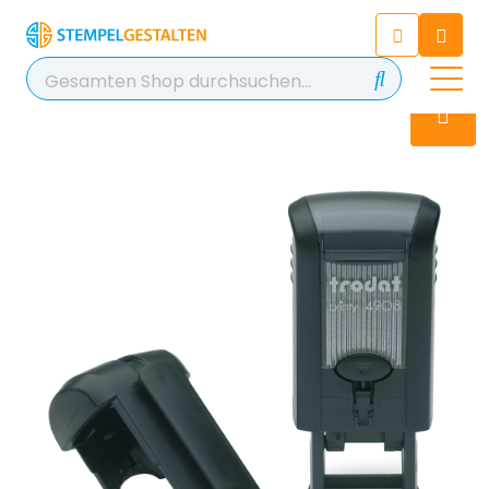
Chatten Sie 24/7 mit unserem
hilfreichen Chatbot
Kontakt
+49 2038 0480 403