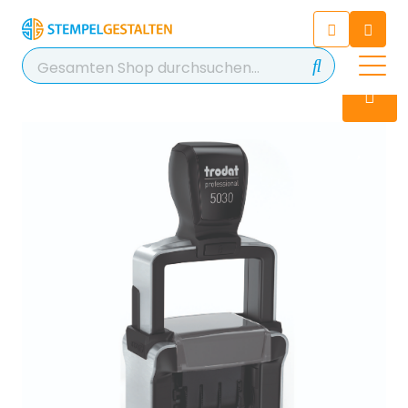
Chatten Sie 24/7 mit unserem
hilfreichen Chatbot
Kontakt
+49 2038 0480 403