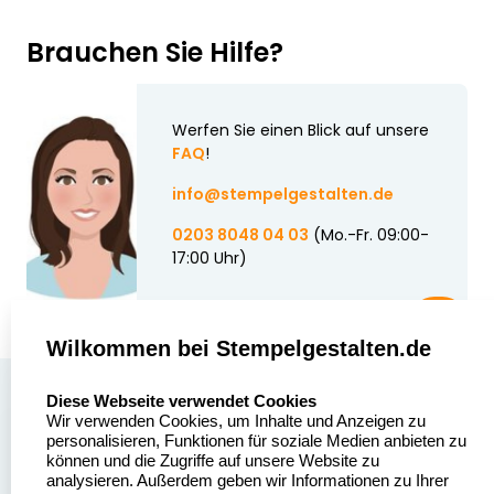
Brauchen Sie Hilfe?
Werfen Sie einen Blick auf unsere
FAQ
!
info@stempelgestalten.de
0203 8048 04 03
(Mo.-Fr. 09:00-
17:00 Uhr)
Wilkommen bei Stempelgestalten.de
select language
Über uns
Diese Webseite verwendet Cookies
Wir verwenden Cookies, um Inhalte und Anzeigen zu
Stempelgestalten.de
Sitemap
personalisieren, Funktionen für soziale Medien anbieten zu
Asterlager Straße 97
können und die Zugriffe auf unsere Website zu
Alle
47228 Duisburg
analysieren. Außerdem geben wir Informationen zu Ihrer