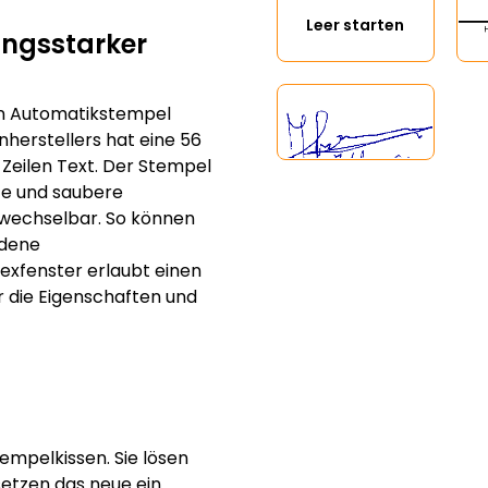
Leer starten
tungsstarker
en Automatikstempel
herstellers hat eine 56
 Zeilen Text. Der Stempel
te und saubere
swechselbar. So können
edene
exfenster erlaubt einen
r die Eigenschaften und
empelkissen. Sie lösen
setzen das neue ein.