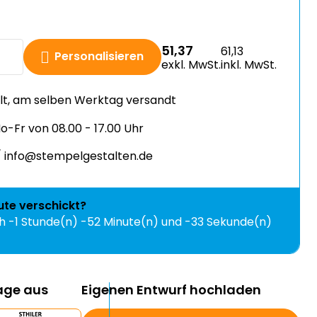
51,37
61,13
Personalisieren
exkl. MwSt.
inkl. MwSt.
llt, am selben Werktag versandt
-Fr von 08.00 - 17.00 Uhr
 info@stempelgestalten.de
ute
verschickt?
ch
-1 Stunde(n) -52 Minute(n) und -33 Sekunde(n)
lage aus
Eigenen Entwurf hochladen