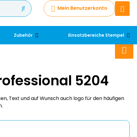
Mein Benutzerkonto
Chatbot
Chatten Sie 24/7 mit unserem
hilfreichen Chatbot
Zubehör
Einsatzbereiche Stempel
Kontakt
+49 2038 0480 403
rofessional 5204
en, Text und auf Wunsch auch logo für den häufigen
n.